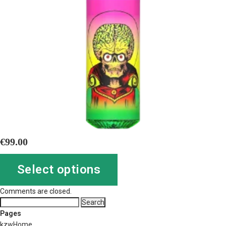
€
99.00
Select options
Comments are closed.
Search
for:
Pages
kzwHome