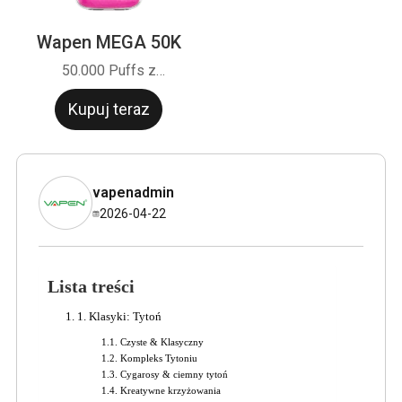
Wapen MEGA 50K
50.000 Puffs z
konstrukcją rekina.
Kupuj teraz
Technologia CTT i układ
SiMic. Wysoka marża,
zakup masowy z fabryki.
vapenadmin
2026-04-22
Lista treści
1. Klasyki: Tytoń
Czyste & Klasyczny
Kompleks Tytoniu
Cygarosy & ciemny tytoń
Kreatywne krzyżowania