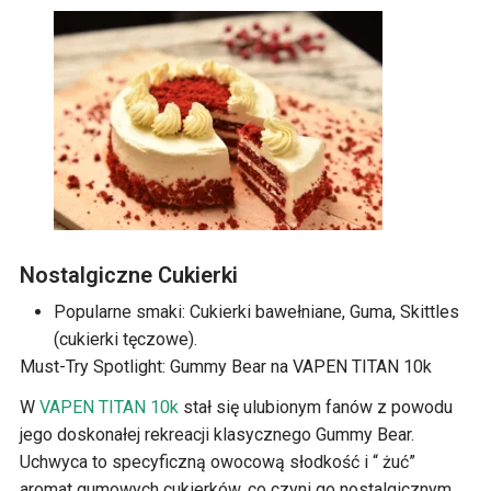
Nostalgiczne Cukierki
Popularne smaki: Cukierki bawełniane, Guma, Skittles
(cukierki tęczowe).
Must-Try Spotlight: Gummy Bear na VAPEN TITAN 10k
W
VAPEN TITAN 10k
stał się ulubionym fanów z powodu
jego doskonałej rekreacji klasycznego Gummy Bear.
Uchwyca to specyficzną owocową słodkość i “ żuć”
aromat gumowych cukierków, co czyni go nostalgicznym