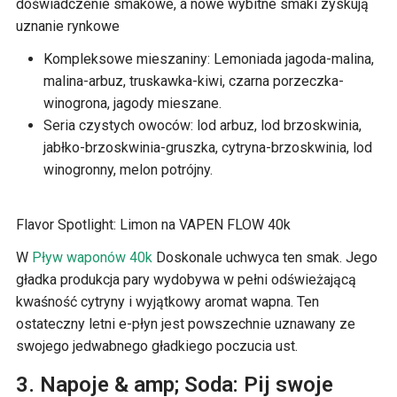
doświadczenie smakowe, a nowe wybitne smaki zyskują
uznanie rynkowe
Kompleksowe mieszaniny: Lemoniada jagoda-malina,
malina-arbuz, truskawka-kiwi, czarna porzeczka-
winogrona, jagody mieszane.
Seria czystych owoców: lod arbuz, lod brzoskwinia,
jabłko-brzoskwinia-gruszka, cytryna-brzoskwinia, lod
winogronny, melon potrójny.
Flavor Spotlight: Limon na VAPEN FLOW 40k
W
Pływ waponów 40k
Doskonale uchwyca ten smak. Jego
gładka produkcja pary wydobywa w pełni odświeżającą
kwaśność cytryny i wyjątkowy aromat wapna. Ten
ostateczny letni e-płyn jest powszechnie uznawany ze
swojego jedwabnego gładkiego poczucia ust.
3. Napoje & amp; Soda: Pij swoje