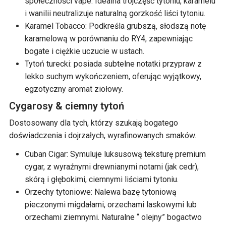
społeczności vape. Idealna trójczęść tytoniu, karamelu
i wanilii neutralizuje naturalną gorzkość liści tytoniu.
Karamel Tobacco: Podkreśla grubszą, słodszą notę
karamelową w porównaniu do RY4, zapewniając
bogate i ciężkie uczucie w ustach.
Tytoń turecki: posiada subtelne notatki przypraw z
lekko suchym wykończeniem, oferując wyjątkowy,
egzotyczny aromat ziołowy.
Cygarosy & ciemny tytoń
Dostosowany dla tych, którzy szukają bogatego
doświadczenia i dojrzałych, wyrafinowanych smaków.
Cuban Cigar: Symuluje luksusową teksturę premium
cygar, z wyraźnymi drewnianymi notami (jak cedr),
skórą i głębokimi, ciemnymi liściami tytoniu.
Orzechy tytoniowe: Nalewa bazę tytoniową
pieczonymi migdałami, orzechami laskowymi lub
orzechami ziemnymi. Naturalne “ olejny” bogactwo