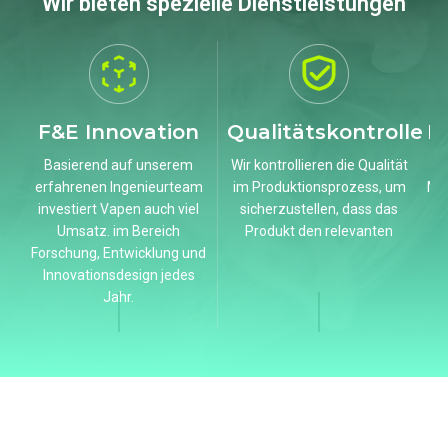
Wir bieten spezielle Dienstleistungen
F&E Innovation
Qualitätskontrolle
M
Basierend auf unserem
Wir kontrollieren die Qualität
erfahrenen Ingenieurteam
im Produktionsprozess, um
Ma
investiert Vapen auch viel
sicherzustellen, dass das
Umsatz. im Bereich
Produkt den relevanten
Forschung, Entwicklung und
Innovationsdesign jedes
Jahr.