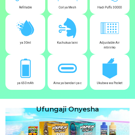
Refillable
Coil ya Mesh
Hadi Puffs 30000
ya 30ml
Kuchukua laini
Adjustable Air
mtiririko
ya 650 mAh
Aina ya bandari ya c
Ukubwa wa Pocket
Ufungaji Onyesha