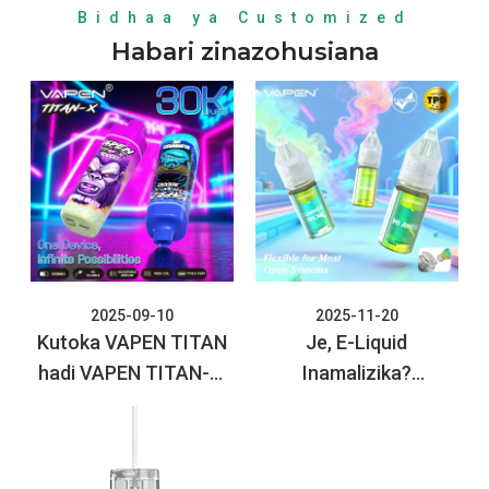
Bidhaa ya Customized
Habari zinazohusiana
2025-09-10
2025-11-20
Kutoka VAPEN TITAN
Je, E-Liquid
hadi VAPEN TITAN-X:
Inamalizika?
Triple Puffs, Upeo
Mwongozo kamili wa
Ladia, Next-Level
VAPEN wa Usalama na
Vaping!
Hifadhi