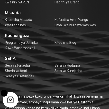
Kwa nini VAPEN
Hadithi ya Brand
Msaada
Kituo cha Msaada
Kufuatilia Amri Yangu
Wasiliana nasi
Utoaji wa bure wa wasiwasi
Kuchunguza
Programu ya Ushirika
Kituo cha Blog
Kuwa Wasambazaji
SERA
Sera ya Faragha
Sera ya Huduma
Sheria ya betri
Sera ya Kurejesha
Sera ya Usafirishaji
0
Bidhaa hii inaweza kukufunua kwa kemikali ikiwa ni pamoja na
formaldehyde, ambayo inajulikana kwa hali ya California
kusababisha kansa na kemikali ya ziada, ambayo inajulikana