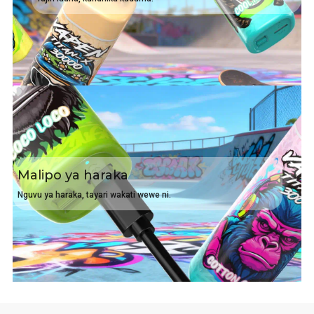
Malipo ya haraka
Nguvu ya haraka, tayari wakati wewe ni.