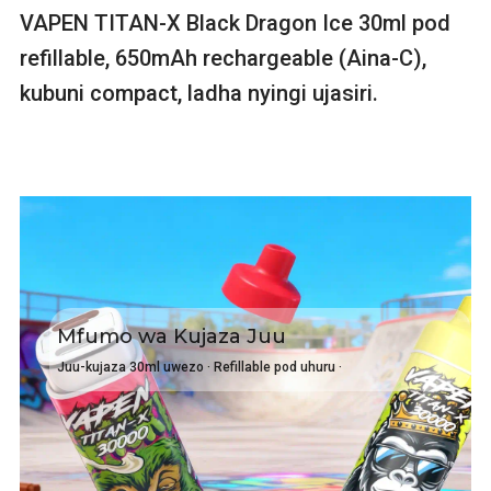
VAPEN TITAN-X Black Dragon Ice 30ml pod
refillable, 650mAh rechargeable (Aina-C),
kubuni compact, ladha nyingi ujasiri.
Mfumo wa Kujaza Juu
Juu-kujaza 30ml uwezo · Refillable pod uhuru ·