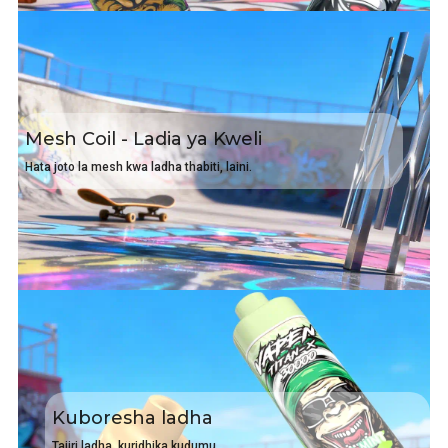
Mesh Coil - Ladia ya Kweli
Hata joto la mesh kwa ladha thabiti, laini.
Kuboresha ladha
Tajiri ladha, kuridhika kudumu.