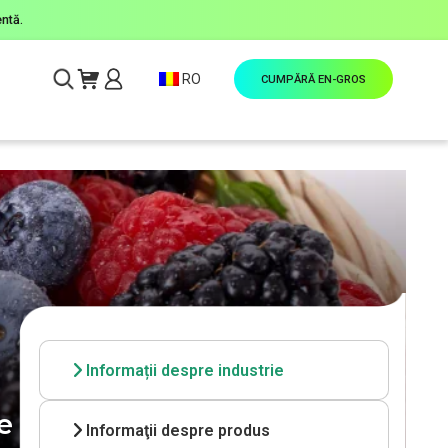
ntă.
RO
CUMPĂRĂ EN-GROS
Informații despre industrie
e este aroma ta preferată?
Informaţii despre produs