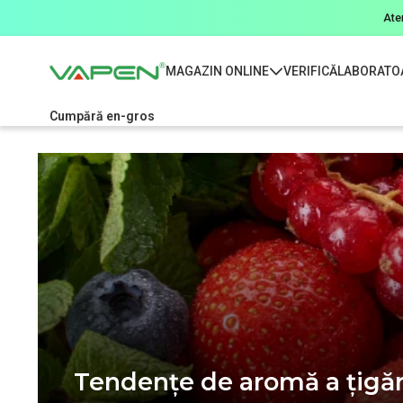
Ate
MAGAZIN ONLINE
VERIFICĂ
LABORATO
Cumpără en-gros
Tendențe de aromă a țigări