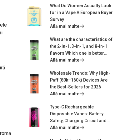
What Do Women Actually Look
for in a Vape A European Buyer
Survey
 ele
Află mai multe
ai
What are the characteristics of
the 2-in-1, 3-in-1, and 8-in-1
flavors Which one is better
suited for me
Află mai multe
ură
Wholesale Trends: Why High-
Puff (80k–160k) Devices Are
the Best-Sellers for 2026
Află mai multe
Type-C Rechargeable
Disposable Vapes: Battery
Safety, Charging Circuit and
Lifespan Design
Află mai multe
 aroma