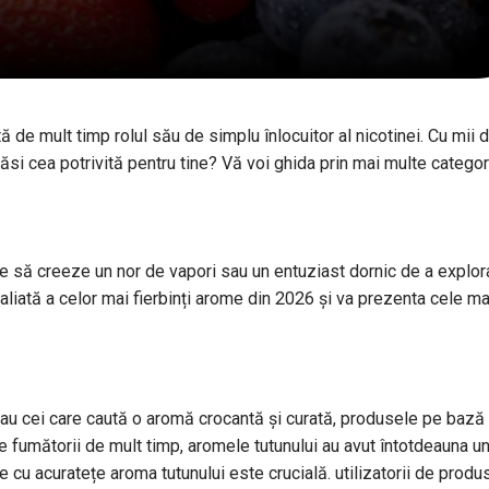
tă de mult timp rolul său de simplu înlocuitor al nicotinei. Cu mii 
ăsi cea potrivită pentru tine? Vă voi ghida prin mai multe categor
te să creeze un nor de vapori sau un entuziast dornic de a explor
liată a celor mai fierbinți arome din 2026 și va prezenta cele ma
g sau cei care caută o aromă crocantă și curată, produsele pe bază
re fumătorii de mult timp, aromele tutunului au avut întotdeauna u
ce cu acuratețe aroma tutunului este crucială. utilizatorii de prod