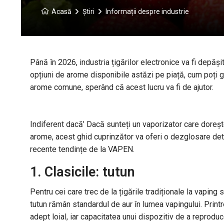
Acasă
Știri
Informații despre industrie
Până în 2026, industria țigărilor electronice va fi depăși
opțiuni de arome disponibile astăzi pe piață, cum poți g
arome comune, sperând că acest lucru va fi de ajutor.
Indiferent dacă’ Dacă sunteți un vaporizator care doreș
arome, acest ghid cuprinzător va oferi o dezglosare deta
recente tendințe de la VAPEN.
1. Clasicile: tutun
Pentru cei care trec de la țigările tradiționale la vapin
tutun rămân standardul de aur în lumea vapingului. Print
adept loial, iar capacitatea unui dispozitiv de a reprodu