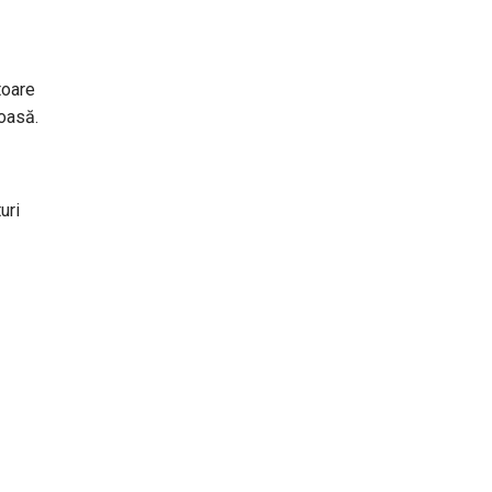
toare
soasă.
uri