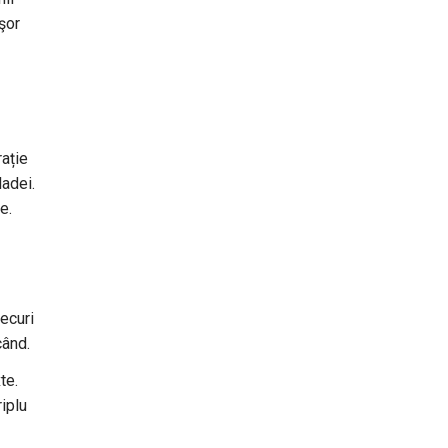
uşor
rație
ladei.
e.
ecuri
când.
te.
riplu