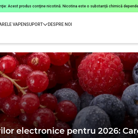
nţie: Acest produs conţine nicotină. Nicotina este o substanță chimică depende
ARELE VAPEN
SUPORT
DESPRE NOI
lor electronice pentru 2026: Car