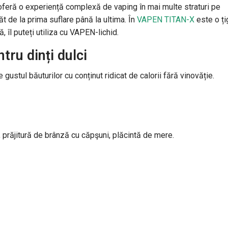
ră o experiență complexă de vaping în mai multe straturi pe
 de la prima suflare până la ultima. În
VAPEN TITAN-X
este o ți
, îl puteți utiliza cu VAPEN-lichid.
ru dinți dulci
ustul băuturilor cu conținut ridicat de calorii fără vinovăție.
 prăjitură de brânză cu căpşuni, plăcintă de mere.