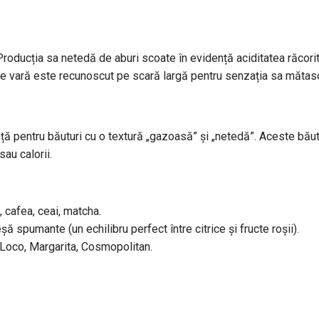
oducția sa netedă de aburi scoate în evidență aciditatea răcori
d de vară este recunoscut pe scară largă pentru senzația sa măta
ă pentru băuturi cu o textură „gazoasă” și „netedă”. Aceste băut
au calorii.
, cafea, ceai, matcha.
ă spumante (un echilibru perfect între citrice și fructe roșii).
 Loco, Margarita, Cosmopolitan.