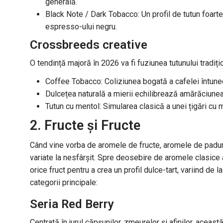
generală.
Black Note / Dark Tobacco: Un profil de tutun foart
espresso-ului negru.
Crossbreeds creative
O tendință majoră în 2026 va fi fuziunea tutunului tradi
Coffee Tobacco: Coliziunea bogată a cafelei întuneca
Dulcețea naturală a mierii echilibrează amărăciunea n
Tutun cu mentol: Simularea clasică a unei țigări cu 
2. Fructe și Fructe
Când vine vorba de aromele de fructe, aromele de padure
variate la nesfârșit. Spre deosebire de aromele clasice 
orice fruct pentru a crea un profil dulce-tart, variind de l
categorii principale:
Seria Red Berry
Centrată în jurul căpşunilor, zmeurelor şi afinilor, aceas