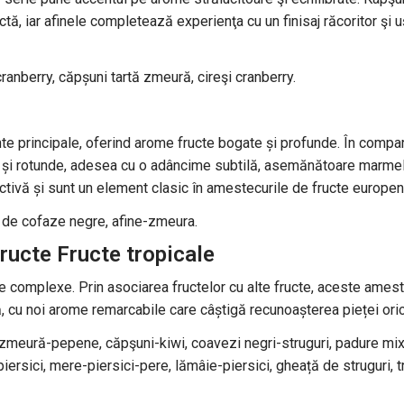
ă, iar afinele completează experienţa cu un finisaj răcoritor şi 
anberry, căpșuni tartă zmeură, cireşi cranberry.
nte principale, oferind arome fructe bogate și profunde. În compa
ne și rotunde, adesea cu o adâncime subtilă, asemănătoare marme
ctivă și sunt un element clasic în amestecurile de fructe europen
ă de cofaze negre, afine-zmeura.
ructe Fructe tropicale
e complexe. Prin asociarea fructelor cu alte fructe, aceste amest
ă, cu noi arome remarcabile care câștigă recunoașterea pieței ori
meură-pepene, căpşuni-kiwi, coavezi negri-struguri, padure mix
ersici, mere-piersici-pere, lămâie-piersici, gheață de struguri, t