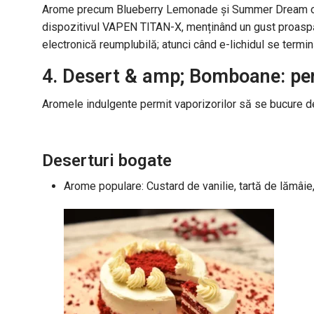
Arome precum Blueberry Lemonade și Summer Dream ofe
dispozitivul VAPEN TITAN-X, menținând un gust proaspăt
electronică reumplubilă; atunci când e-lichidul se termină
4. Desert & amp; Bomboane: pent
Aromele indulgente permit vaporizorilor să se bucure de g
Deserturi bogate
Arome populare: Custard de vanilie, tartă de lămâie,