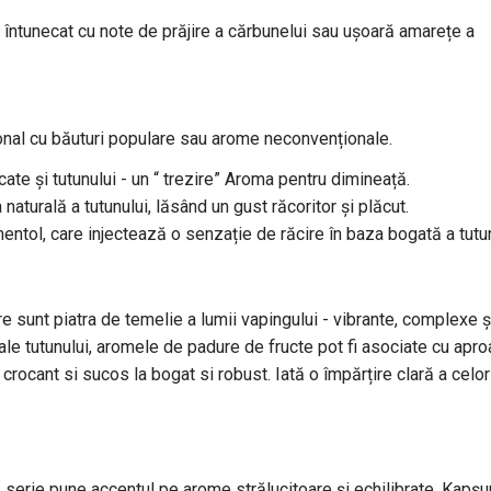
e întunecat cu note de prăjire a cărbunelui sau ușoară amarețe a
țional cu băuturi populare sau arome neconvenționale.
te și tutunului - un “ trezire” Aroma pentru dimineață.
aturală a tutunului, lăsând un gust răcoritor și plăcut.
mentol, care injectează o senzație de răcire în baza bogată a tutun
 sunt piatra de temelie a lumii vapingului - vibrante, complexe ș
ale tutunului, aromele de padure de fructe pot fi asociate cu apr
a crocant si sucos la bogat si robust. Iată o împărțire clară a celor
tă serie pune accentul pe arome strălucitoare şi echilibrate. Kapşu