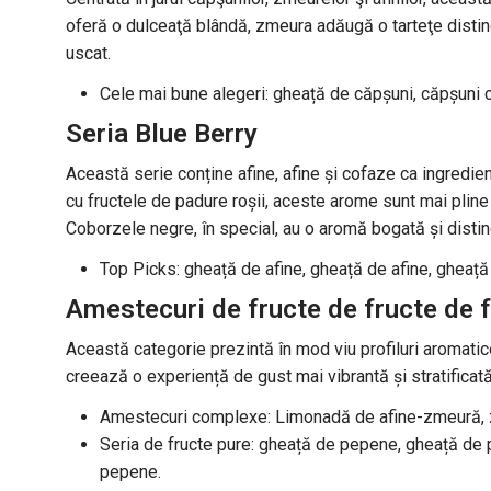
oferă o dulceaţă blândă, zmeura adăugă o tarteţe distinct
uscat.
Cele mai bune alegeri: gheață de căpșuni, căpșuni cr
Seria Blue Berry
Această serie conține afine, afine și cofaze ca ingredie
cu fructele de padure roșii, aceste arome sunt mai pli
Coborzele negre, în special, au o aromă bogată și distin
Top Picks: gheață de afine, gheață de afine, gheaț
Amestecuri de fructe de fructe de f
Această categorie prezintă în mod viu profiluri aromatic
creează o experiență de gust mai vibrantă și stratificat
Amestecuri complexe: Limonadă de afine-zmeură, z
Seria de fructe pure: gheață de pepene, gheață de pi
pepene.