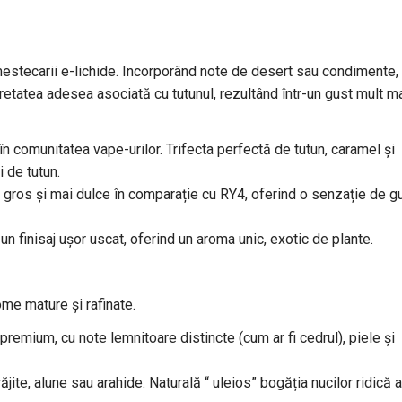
stecarii e-lichide. Incorporând note de desert sau condimente,
retatea adesea asociată cu tutunul, rezultând într-un gust mult m
 comunitatea vape-urilor. Trifecta perfectă de tutun, caramel și
 de tutun.
gros și mai dulce în comparație cu RY4, oferind o senzație de g
n finisaj ușor uscat, oferind un aroma unic, exotic de plante.
me mature și rafinate.
premium, cu note lemnitoare distincte (cum ar fi cedrul), piele și
jite, alune sau arahide. Naturală “ uleios” bogăția nucilor ridică