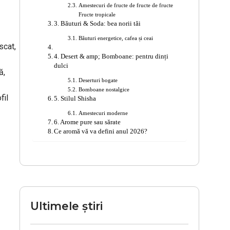
Amestecuri de fructe de fructe de fructe
Fructe tropicale
3. Băuturi & Soda: bea norii tăi
Băuturi energetice, cafea și ceai
scat,
4. Desert & amp; Bomboane: pentru dinți
dulci
ă,
Deserturi bogate
Bomboane nostalgice
fil
5. Stilul Shisha
Amestecuri moderne
6. Arome pure sau sărate
Ce aromă vă va defini anul 2026?
Ultimele știri