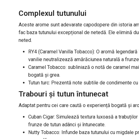
Complexul tutunului
Aceste arome sunt adevarate capodopere din istoria ame
fac baza tutunului excepțional de netedă. Ele elimină du
neted.
RY4 (Caramel Vanilla Tobacco): O aromă legendară în
vanilie neutralizează amărăciunea naturală a frunzei
Caramel Tobacco: subliniază o notă de caramel mai 
bogată și grea.
Tutun turc: Prezentă note subtile de condimente cu u
Trabouri și tutun întunecat
Adaptat pentru cei care caută o experiență bogată și aro
Cuban Cigar: Simulează textura luxoasă a trabuților 
frunze de tutun adânci și întunecate.
Nutty Tobacco: Infunde baza tutunului cu migdale pră