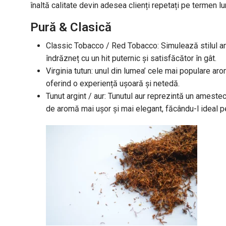
înaltă calitate devin adesea clienți repetați pe termen lu
Pură & Clasică
Classic Tobacco / Red Tobacco: Simulează stilul ame
îndrăzneț cu un hit puternic și satisfăcător în gât.
Virginia tutun: unul din lumea’ cele mai populare ar
oferind o experiență ușoară și netedă.
Tunut argint / aur: Tunutul aur reprezintă un amestec
de aromă mai ușor și mai elegant, făcându-l ideal pen