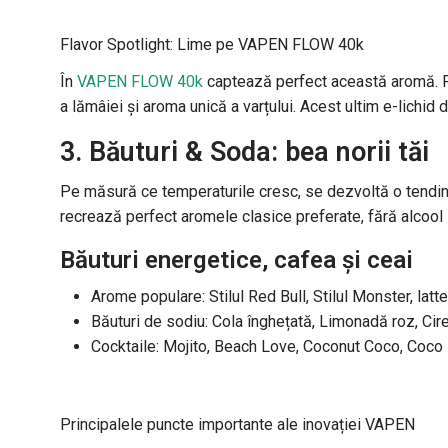
Flavor Spotlight: Lime pe VAPEN FLOW 40k
În
VAPEN FLOW 40k
captează perfect această aromă. Pr
a lămâiei și aroma unică a varțului. Acest ultim e-lichi
3. Băuturi & Soda: bea norii tăi
Pe măsură ce temperaturile cresc, se dezvoltă o tendinț
recrează perfect aromele clasice preferate, fără alcool s
Băuturi energetice, cafea și ceai
Arome populare: Stilul Red Bull, Stilul Monster, latte
Băuturi de sodiu: Cola înghețată, Limonadă roz, Cireș
Cocktaile: Mojito, Beach Love, Coconut Coco, Coco
Principalele puncte importante ale inovației VAPEN