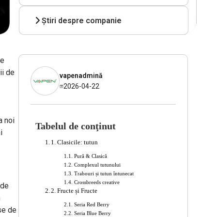
Știri despre companie
de
ii de
vapenadmină
2026-04-22
a noi
Tabelul de conţinut
i
1. Clasicile: tutun
Pură & Clasică
Complexul tutunului
Trabouri și tutun întunecat
Crossbreeds creative
 de
2. Fructe și Fructe
n
Seria Red Berry
use de
Seria Blue Berry