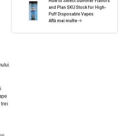
How to Select Summer Flavors
and Plan SKU Stock for High-
Puff Disposable Vapes
Află mai multe
ului.
i
oape
 trei
nii