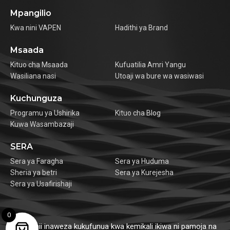
Mpangilio
Kwa nini VAPEN
Hadithi ya Brand
Msaada
Kituo cha Msaada
Kufuatilia Amri Yangu
Wasiliana nasi
Utoaji wa bure wa wasiwasi
Kuchunguza
Programu ya Ushirika
Kituo cha Blog
Kuwa Wasambazaji
SERA
Sera ya Faragha
Sera ya Huduma
Sheria ya betri
Sera ya Kurejesha
Sera ya Usafirishaji
0
Bidhaa hii inaweza kukufunua kwa kemikali ikiwa ni pamoja na