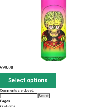
€
99.00
Select options
Comments are closed.
Search
for:
Pages
kzwHome