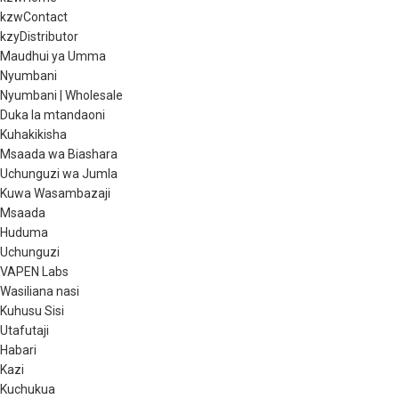
kzwContact
kzyDistributor
Maudhui ya Umma
Nyumbani
Nyumbani | Wholesale
Duka la mtandaoni
Kuhakikisha
Msaada wa Biashara
Uchunguzi wa Jumla
Kuwa Wasambazaji
Msaada
Huduma
Uchunguzi
VAPEN Labs
Wasiliana nasi
Kuhusu Sisi
Utafutaji
Habari
Kazi
Kuchukua