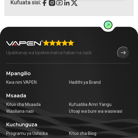
Kufuata sisi:
Mpangilio
Kwa nini VAPEN
Hadithi ya Brand
Msaada
Kituo cha Msaada
Kufuatilia Amri Yangu
Wasiliana nasi
Utoaji wa bure wa wasiwasi
Kuchunguza
Programu ya Ushirika
Kituo cha Blog