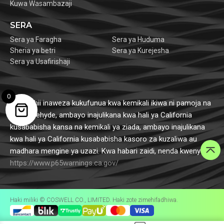
Kuwa Wasambazaji
SERA
Sera ya Faragha
Sera ya Huduma
Sheria ya betri
Sera ya Kurejesha
Sera ya Usafirishaji
0
Bidhaa hii inaweza kukufunua kwa kemikali ikiwa ni pamoja na
formaldehyde, ambayo inajulikana kwa hali ya California
kusababisha kansa na kemikali ya ziada, ambayo inajulikana
kwa hali ya California kusababisha kasoro za kuzaliwa au
madhara mengine ya uzazi. Kwa habari zaidi, nenda kwenye
https://www.p65warnings.ca.gov/
Haki miliki © COSWELL CO., LIMITED. Haki zote zimehifadhiwa.