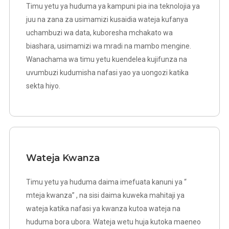
Timu yetu ya huduma ya kampuni pia ina teknolojia ya
juu na zana za usimamizi kusaidia wateja kufanya
uchambuzi wa data, kuboresha mchakato wa
biashara, usimamizi wa mradi na mambo mengine.
Wanachama wa timu yetu kuendelea kujifunza na
uvumbuzi kudumisha nafasi yao ya uongozi katika
sekta hiyo.
Wateja Kwanza
Timu yetu ya huduma daima imefuata kanuni ya “
mteja kwanza” , na sisi daima kuweka mahitaji ya
wateja katika nafasi ya kwanza kutoa wateja na
huduma bora ubora. Wateja wetu huja kutoka maeneo