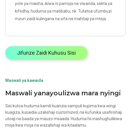
yote ya maisha, ikiwa ni pamoja na viwanda, sekta ya
kifedha, huduma ya matibabu, nk. Tutatoa ufumbuzi
mzuri zaidi kulingana na sifa na mahitaji ya mteja.
Jifunze Zaidi Kuhusu Sisi
Maswali ya kawaida
Maswali yanayoulizwa mara nyingi
Sisi kutoa huduma kamili kuanzia sampuli kupima kwa wingi
kuagiza, kusaidia uzalishaji customized, na kufunika usafirishaji
utoaji na baada ya mauzo msaada. Huduma hii inashughulikiwa
moja kwa moja na wazalishaji wa kitaalamu.