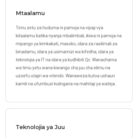
Mtaalamu
Timu zetu za huduma ni pamoja na vipaji vya
kitaalamu katika nyanja mbalimbali, ikiwa ni pamoja na
mipango ya kimkakati, masoko, idara za rasilimali za
binadamu, idara ya usimamizi wa kifedha, idara ya
teknolojia ya IT na idara ya kudhibiti Qc. Wanachama
wa timu yetu wana kiwango cha juu cha elimu na
uzoefu utajiri wa vitendo. Wanaweza kutoa ushauri
kamili na ufumbuzi kulingana na mahitaji ya wateja.
Teknolojia ya Juu