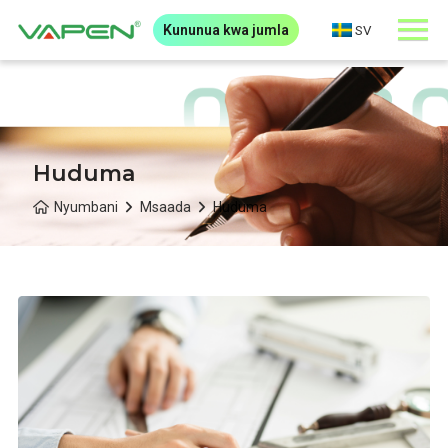
Kununua kwa jumla
SV
Huduma
Nyumbani
Msaada
Huduma