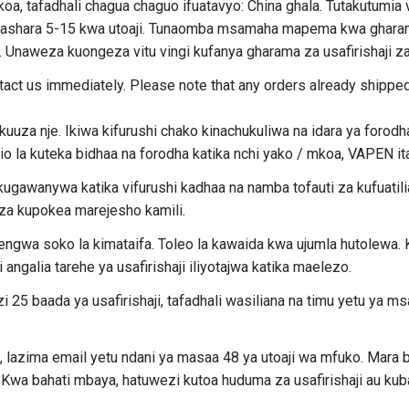
a, tafadhali chagua chaguo ifuatavyo: China ghala. Tutakutumia v
 biashara 5-15 kwa utoaji. Tunaomba msamaha mapema kwa gharama 
. Unaweza kuongeza vitu vingi kufanya gharama za usafirishaji za
ntact us immediately. Please note that any orders already shippe
uuza nje. Ikiwa kifurushi chako kinachukuliwa na idara ya forod
ukio la kuteka bidhaa na forodha katika nchi yako / mkoa, VAPEN i
kugawanywa katika vifurushi kadhaa na namba tofauti za kufuatil
eza kupokea marejesho kamili.
gwa soko la kimataifa. Toleo la kawaida kwa ujumla hutolewa. K
angalia tarehe ya usafirishaji iliyotajwa katika maelezo.
5 baada ya usafirishaji, tafadhali wasiliana na timu yetu ya msa
, lazima email yetu ndani ya masaa 48 ya utoaji wa mfuko. Mara
. Kwa bahati mbaya, hatuwezi kutoa huduma za usafirishaji au kuba