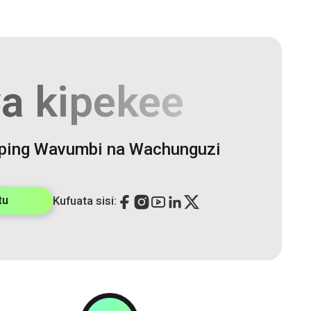
ya kipekee
ping Wavumbi na Wachunguzi
tu
Kufuata sisi: