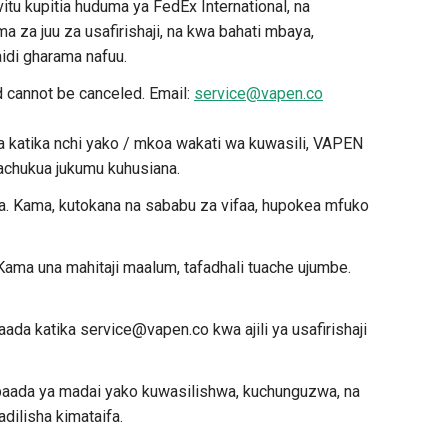
itu kupitia huduma ya FedEx International, na
za juu za usafirishaji, na kwa bahati mbaya,
idi gharama nafuu.
d cannot be canceled. Email:
service@vapen.co
ha katika nchi yako / mkoa wakati wa kuwasili, VAPEN
tachukua jukumu kuhusiana.
ia. Kama, kutokana na sababu za vifaa, hupokea mfuko
ama una mahitaji maalum, tafadhali tuache ujumbe.
ada katika service@vapen.co kwa ajili ya usafirishaji
 baada ya madai yako kuwasilishwa, kuchunguzwa, na
dilisha kimataifa.