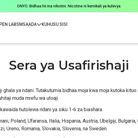
ONYO: Bidhaa hii ina nikotini. Nicotine ni kemikali ya kulevya.
PEN LABS
MSAADA
KUHUSU SISI
Sera ya Usafirishaji
ji ghala ya ndani. Tutakutumia bidhaa moja kwa moja kutoka kituo 
itaji muda mrefu wa utoaji.
 kawaida hutolewa ndani ya siku 1-6 za biashara.
i, Poland, Ufaransa, Italia, Hispania, Austria, Ubelgiji, Bulgaria, 
nzi, Ureno, Romania, Slovakia, Slovenia, na Sweden.