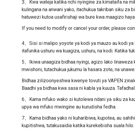
3、Kwa wateja katika nchi nyingine za kimataifa na miko
kulingana na anwani yako, itachukua takriban siku za
hatuwezi kutoa usafirishaji wa bure kwa maagizo haya
If you need to modify or cancel your order, please co
4、Sisi si malipo yoyote ya kodi ya mauzo au kodi ya k
itafunika ushuru wa kuagiza, ushuru, na kodi. Katika t
5、Ikiwa unaagiza bidhaa nyingi, agizo lako linaweza 
mwishoni, tutachukua jukumu la hasara zote, na unaw
Bidhaa zilizoonyeshwa kwenye tovuti ya VAPEN zinalen
Baadhi ya bidhaa kwa sasa ni kabla ya kuuza. Tafadhali 
6、Kama mfuko wako si kutolewa ndani ya siku za kazi 2
upya wa mfuko mwingine au kurudisha fedha.
7、Kama bidhaa yako ni kuharibiwa, kupotea, au sahihi
kupitishwa, tutakusaidia katika kurekebisha suala hilo