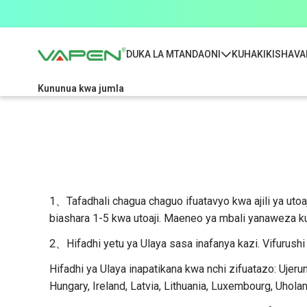
DUKA LA MTANDAONI
KUHAKIKISHA
VA
Kununua kwa jumla
1、Tafadhali chagua chaguo ifuatavyo kwa ajili ya utoa
biashara 1-5 kwa utoaji. Maeneo ya mbali yanaweza kuh
2、Hifadhi yetu ya Ulaya sasa inafanya kazi. Vifurushi
Hifadhi ya Ulaya inapatikana kwa nchi zifuatazo: Ujeruman
Hungary, Ireland, Latvia, Lithuania, Luxembourg, Uhola