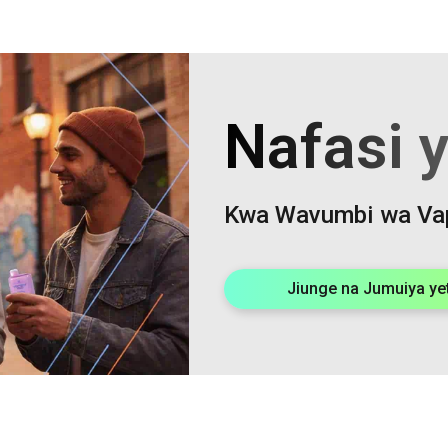
Nafasi 
Kwa Wavumbi wa Va
Jiunge na Jumuiya ye