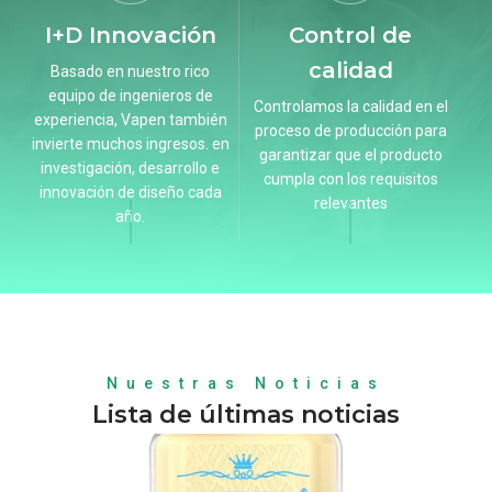
I+D Innovación
Control de
calidad
Basado en nuestro rico
equipo de ingenieros de
Controlamos la calidad en el
experiencia, Vapen también
proceso de producción para
s
invierte muchos ingresos. en
garantizar que el producto
investigación, desarrollo e
cumpla con los requisitos
innovación de diseño cada
relevantes
año.
Nuestras Noticias
Lista de últimas noticias