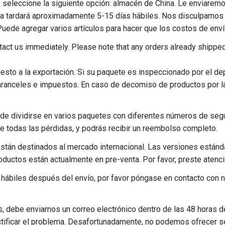
seleccione la siguiente opción: almacén de China. Le enviaremos
rega tardará aproximadamente 5-15 días hábiles. Nos disculpamos
uede agregar varios artículos para hacer que los costos de env
ntact us immediately. Please note that any orders already shippe
to a la exportación. Si su paquete es inspeccionado por el de
 aranceles e impuestos. En caso de decomiso de productos por l
dividirse en varios paquetes con diferentes números de seguim
de todas las pérdidas, y podrás recibir un reembolso completo.
án destinados al mercado internacional. Las versiones estándar
ductos están actualmente en pre-venta. Por favor, preste atenci
 hábiles después del envío, por favor póngase en contacto con
s, debe enviarnos un correo electrónico dentro de las 48 horas 
tificar el problema. Desafortunadamente, no podemos ofrecer ser