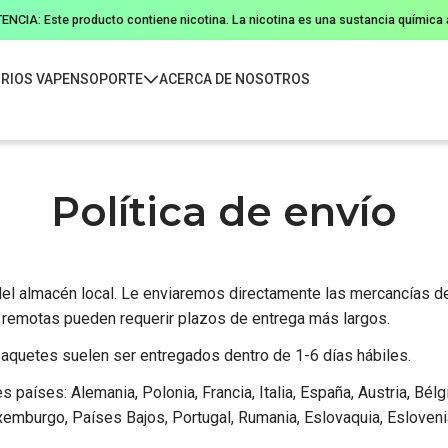
NCIA: Este producto contiene nicotina. La nicotina es una sustancia química a
RIOS VAPEN
SOPORTE
ACERCA DE NOSOTROS
Política de envío
 del almacén local. Le enviaremos directamente las mercancías de
 remotas pueden requerir plazos de entrega más largos.
quetes suelen ser entregados dentro de 1-6 días hábiles.
países: Alemania, Polonia, Francia, Italia, España, Austria, Bélgi
 Luxemburgo, Países Bajos, Portugal, Rumania, Eslovaquia, Esloveni