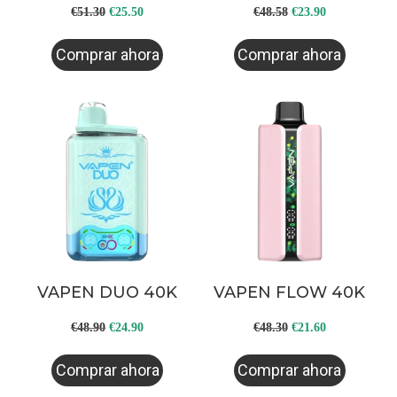
Original
Current
Original
Current
€
51.30
€
25.50
€
48.58
€
23.90
price
price
price
price
Comprar ahora
Comprar ahora
was:
is:
was:
is:
€51.30.
€25.50.
€48.58.
€23.90.
VAPEN DUO 40K
VAPEN FLOW 40K
Original
Current
Original
Current
€
48.90
€
24.90
€
48.30
€
21.60
price
price
price
price
Comprar ahora
Comprar ahora
was:
is:
was:
is: