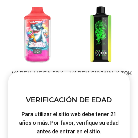
€48.90.
€24.90.
€48.30.
€21.60.
VAPEN MEGA 50K
VAPEN SKYWALK 30K
Original
Current
Original
Current
€
48.60
€
22.90
€
48.30
€
22.90
price
price
price
price
VERIFICACIÓN DE EDAD
Comprar ahora
Comprar ahora
was:
is:
was:
is:
€48.60.
€22.90.
€48.30.
€22.90.
Para utilizar el sitio web debe tener 21
años o más. Por favor, verifique su edad
antes de entrar en el sitio.