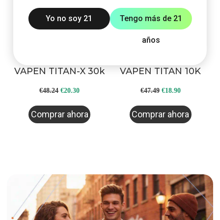
Yo no soy 21
Tengo más de 21
años
VAPEN TITAN-X 30k
VAPEN TITAN 10K
Original
Current
Original
Current
€
48.24
€
20.30
€
47.49
€
18.90
price
price
price
price
Comprar ahora
Comprar ahora
was:
is:
was:
is:
€48.24.
€20.30.
€47.49.
€18.90.