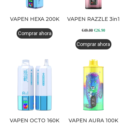
VAPEN HEXA 200K
VAPEN RAZZLE 3in1
Original
Current
€
49.00
€
26.90
Comprar ahora
price
price
Comprar ahora
was:
is:
€49.00.
€26.90.
VAPEN OCTO 160K
VAPEN AURA 100K