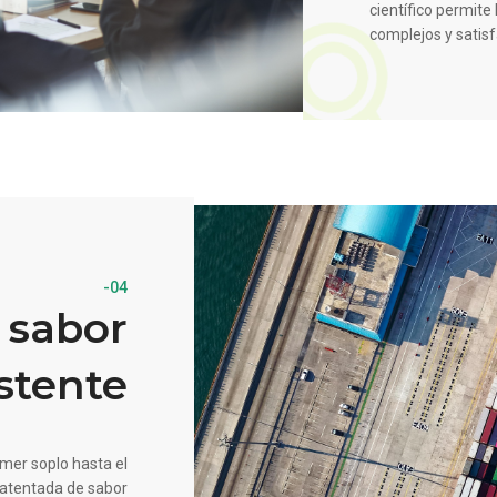
científico permite 
complejos y satisf
-04
 sabor
stente
imer soplo hasta el
patentada de sabor