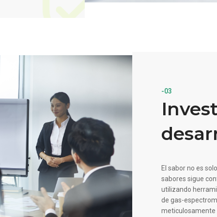
-03
Inves
desar
El sabor no es sol
sabores sigue con
utilizando herram
de gas-espectrom
meticulosamente s