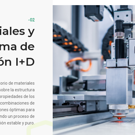
-02
ales y
ema de
ón I+D
torio de materiales
sobre la estructura
 propiedades de los
de combinaciones de
iones óptimas para
zando un proceso de
ión estable y puro.