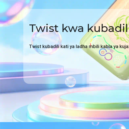
Twist kwa kubadil
Twist kubadili kati ya ladha mbili kabla ya kuj