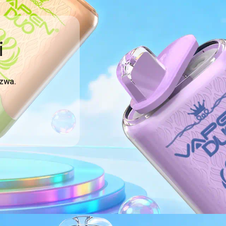
i
azwa.