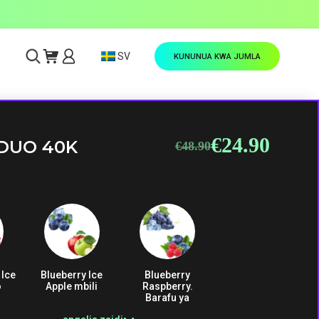
SV
KUNUNUA KWA JUMLA
€
24.90
Original
Current
DUO 40K
€
48.90
price
price
was:
is:
€48.90.
€24.90.
 Ice
Blueberry Ice
Blueberry
o
Apple mbili
Raspberry.
Barafu ya
mizabibu