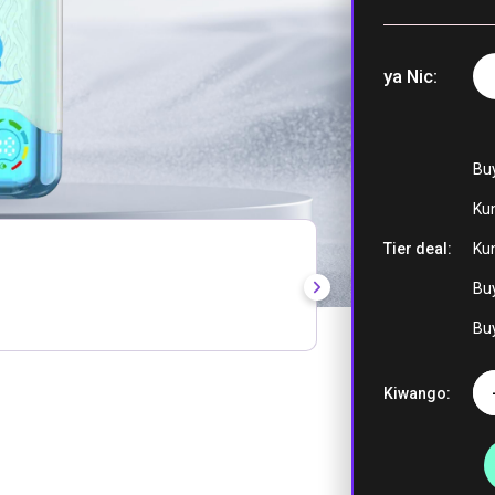
ya Nic
Kiwi Passi
Matunda Gu
Cool Mint
Bu
Ku
Tier deal:
Ku
Mchanganyi
Buy
Berries Pea
Ice
Buy
Kiwango:
Ngono kwen
Pwani
Watermelo