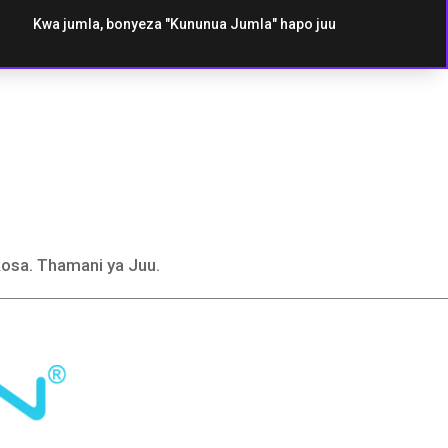
m
Kwa jumla, bonyeza "Kununua Jumla" hapo juu
Watermelon ya
Melon Tatu
ola
Strawberry
Mamba Mwepe
Lemon Lime
kosa. Thamani ya Juu.
n
mb