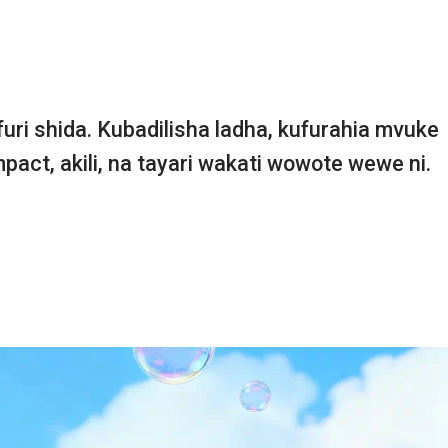
uri shida. Kubadilisha ladha, kufurahia mvuke
mpact, akili, na tayari wakati wowote wewe ni.