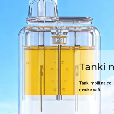
Tanki m
Tanki mbili na coi
mvuke safi.