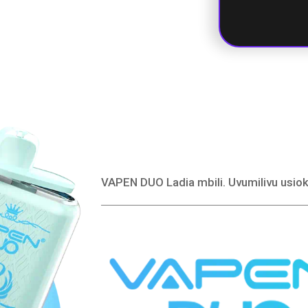
Bubblegu
Kiwi ya
Strawberry. C
Ice
VAPEN DUO Ladia mbili. Uvumilivu usio
Barafu la
Watermelo
Cherry Bo