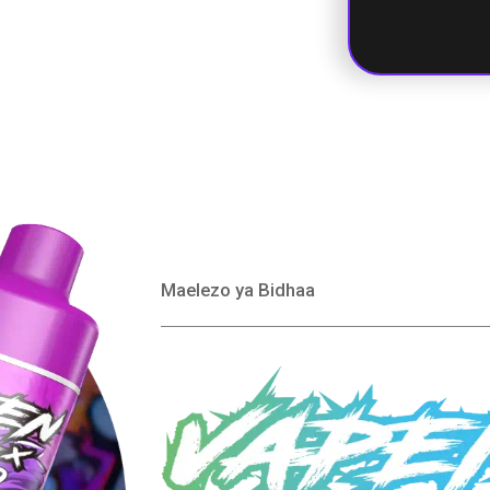
Banana Tat
Maelezo ya Bidhaa
Ice ya
Watermelo
Kiwi ya