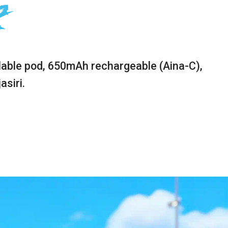
y
Strawberry
able pod, 650mAh rechargeable (Aina-C),
asiri.