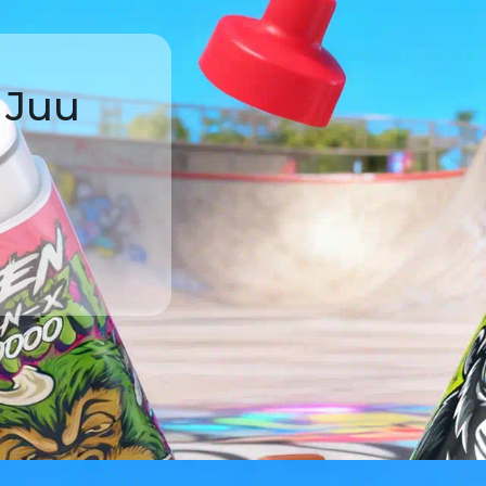
 Juu
·