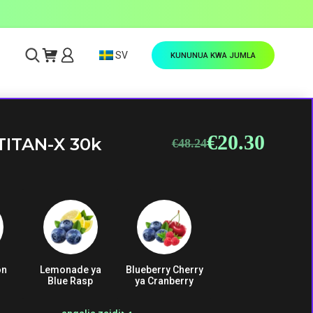
SV
KUNUNUA KWA JUMLA
€
20.30
Original
Current
TITAN-X 30k
€
48.24
price
price
was:
is:
€48.24.
€20.30.
on
Lemonade ya
Blueberry Cherry
Blue Rasp
ya Cranberry