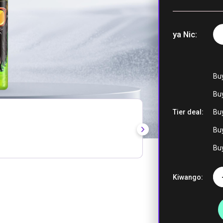
ya Nic
ya Coco Lo
Bu
Buy
Tier deal:
Buy
Pamba ya Ca
Buy
Buy
Kiwango:
Zazabibu y
Sakura