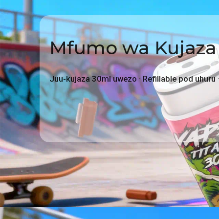
Mfumo wa Kujaza
Juu-kujaza 30ml uwezo · Refillable pod uhuru 