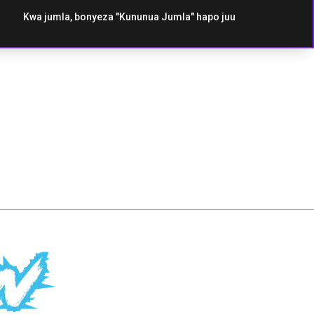
Kwa jumla, bonyeza "Kununua Jumla" hapo juu
u
Barafu la
Ice ya Peach
Blueberry
Lemon ya Lime
Berries
n
mchanganyiko
Watermleon ya