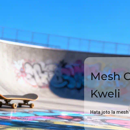
Mesh Co
Kweli
Hata joto la mesh k