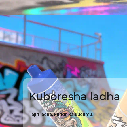
Kuboresha ladha
Tajiri ladha, kuridhika kudumu.