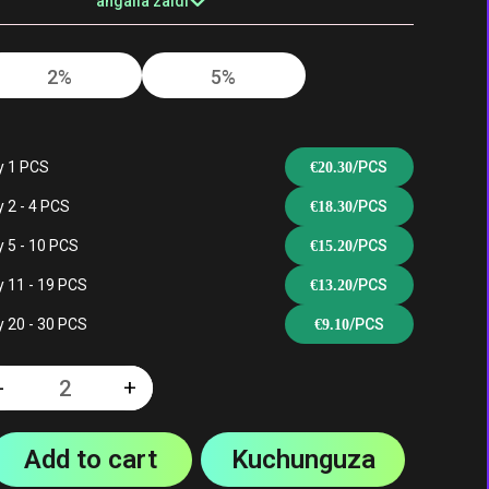
angalia zaidi
2%
5%
co
Cola barafu
ya Cool Mint
y 1 PCS
/PCS
€
20.30
 2 - 4 PCS
/PCS
€
18.30
 5 - 10 PCS
/PCS
€
15.20
ndy
Apple mbili
Peach Mango
 11 - 19 PCS
/PCS
€
13.20
Ananas
 20 - 30 PCS
/PCS
€
9.10
-
+
Quantity
a
ngono kwenye
Barafu ya
Add to cart
Kuchunguza
pwani
Strawberry