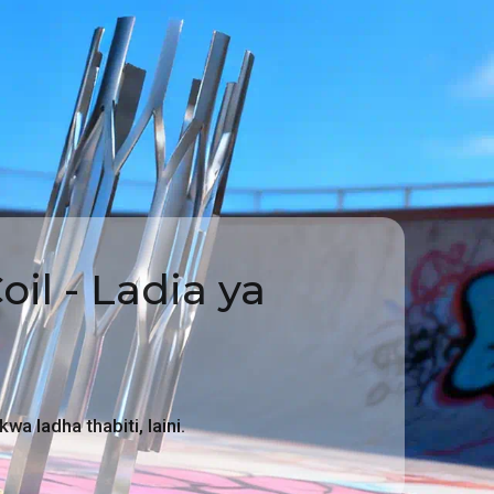
il - Ladia ya
wa ladha thabiti, laini.