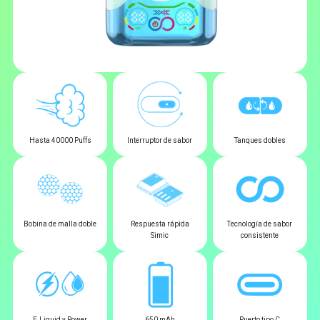
Hasta 40000 Puffs
Interruptor de sabor
Tanques dobles
Bobina de malla doble
Respuesta rápida
Tecnología de sabor
Simic
consistente
E‑Liquid y Power
650 mAh
Puerto tipo C