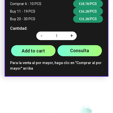
Comprar 6 - 10 PCS
/PCS
€
18.70
Kiwi de fresa |
Sandía de
Melón Triple |
Hielo de
Cola Ice
fresa | Limón
Mamba Blanca
sandía | Cherry
Buy 11 - 19 PCS
/PCS
€
16.20
Lima
Bomb
Buy 20 - 30 PCS
/PCS
€
11.20
Cantidad:
-
+
Quantity
Consulta
Add to cart
Para la venta al por mayor, haga clic en "Comprar al por
mayor" arriba