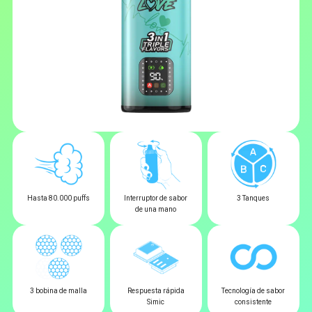
Hasta 80.000 puffs
Interruptor de sabor
3 Tanques
de una mano
3 bobina de malla
Respuesta rápida
Tecnología de sabor
Simic
consistente