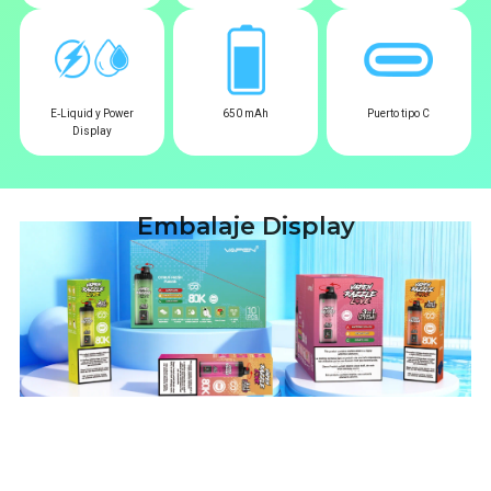
E‑Liquid y Power
650 mAh
Puerto tipo C
Display
Embalaje Display